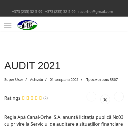
+373 (235) 32-5-99
+373 (235) 32-5-99
racorhei@gmail.com
AUDIT 2021
Super User
Achizitii
01 февраля 2021
Просмотров: 3367
Ratings
(2)
Regia Apä Canal-Orhei S.A. anuntä licitația publicä Nr.03
cu privire la Serviciul de auditare a situațiilor financiare