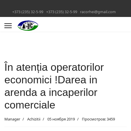
+373 (235) 32-5-99
+373 (235) 32-5-99
racorhei@gmail.com
În atenția operatorilor
economici !Darea in
arenda a incaperilor
comerciale
Manager
Achizitii
05 ноября 2019
Просмотров: 3459