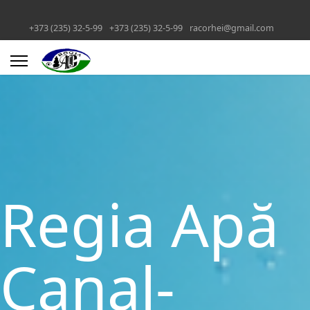
+373 (235) 32-5-99
+373 (235) 32-5-99
racorhei@gmail.com
Regia Apă
Canal-