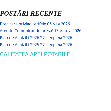
POSTĂRI RECENTE
Precizare privind tarifele
06 мая 2026
Atentie!Comunicat de presa!
17 марта 2026
Plan de Achizitii 2026
27 февраля 2026
Plan de Achizitii 2025
27 февраля 2026
CALITATEA APEI POTABILE
Apă potabilă de încredere, în fiecare zi.
La
Regia Apă Canal- Orhei S.A.,
calitatea apei reprezintă o
prioritate permanentă.Prin monitorizarea continuă,tehnologii
moderne și respectarea normelor în vigoare,asigurăm
furnizareaunei ape potabile sigure pentru fiecare consumator.
AFLĂ MAI MULTE
TARIFE NAȚIONALE APĂ CANAL