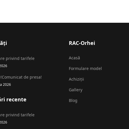
ăți
RAC-Orhei
Acasă
re privind tarifele
2026
Formulare model
e!Comunicat de presa!
Achiziții
а 2026
Gallery
ri recente
Blog
re privind tarifele
2026