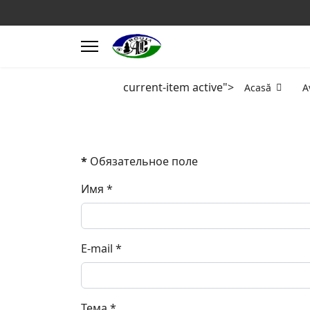
current-item active">
Acasă
A
*
Обязательное поле
Имя
*
E-mail
*
Тема
*