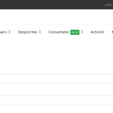
+373 
varii
Despre Noi
Consumator
Achizitii
NEW