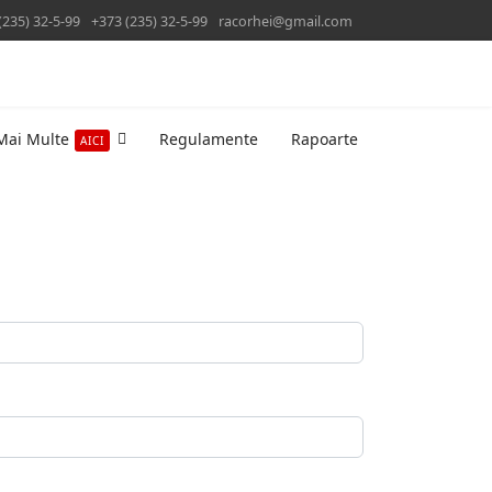
(235) 32-5-99
+373 (235) 32-5-99
racorhei@gmail.com
Mai Multe
Regulamente
Rapoarte
AICI