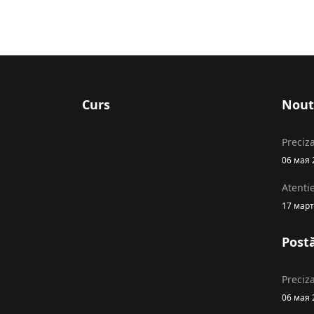
Curs
Nout
Preciza
06 мая 
Atenti
17 март
Postă
Preciza
06 мая 