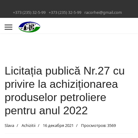
+373 (235) 32-5-99
+373 (235) 32-5-99
racorhei@gmail.com
Licitația publică Nr.27 cu
privire la achiziționarea
produselor petroliere
pentru anul 2022
Slava
Achizitii
16 декабря 2021
Просмотров: 3569