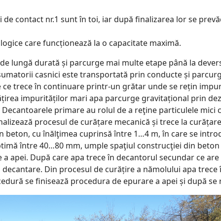
de contact nr.1 sunt în toi, iar după finalizarea lor se prev
ologice care funcționează la o capacitate maximă.
 de lungă durată și parcurge mai multe etape până la devers
nsumatorii casnici este transportată prin conducte și parc
ce trece în continuare printr-un grătar unde se rețin impur
irea impurităților mari apa parcurge gravitațional prin dez
 Decantoarele primare au rolul de a reţine particulele mici
inalizează procesul de curățare mecanică și trece la curățare
 din beton, cu înălţimea cuprinsă între 1…4 m, în care se intr
imă între 40…80 mm, umple spaţiul construcţiei din beton a
 a apei. După care apa trece în decantorul secundar ce are 
n decantare. Din procesul de curățire a nămolului apa trece 
edură se finisează procedura de epurare a apei și după se r