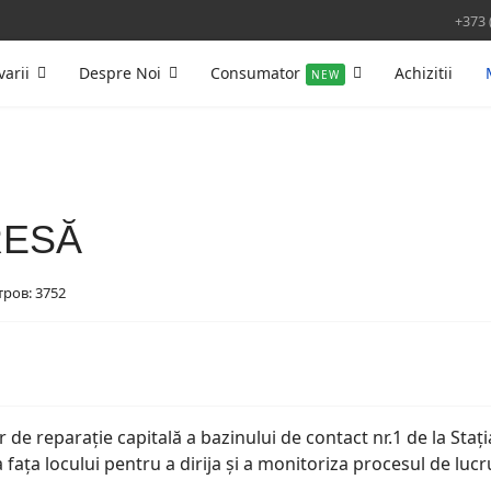
+373 
varii
Despre Noi
Consumator
Achizitii
NEW
RESĂ
ров: 3752
 de reparație capitală a bazinului de contact nr.1 de la Staț
fața locului pentru a dirija și a monitoriza procesul de lucr