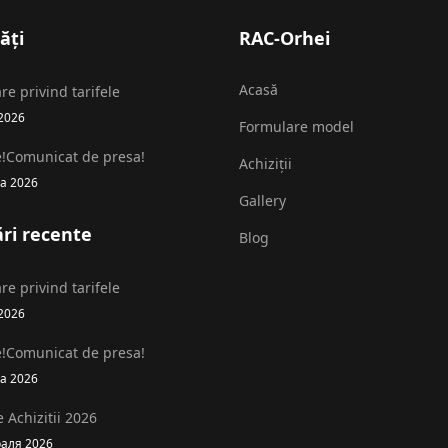
ăți
RAC-Orhei
Acasă
re privind tarifele
2026
Formulare model
e!Comunicat de presa!
Achiziții
а 2026
Gallery
ri recente
Blog
re privind tarifele
2026
e!Comunicat de presa!
а 2026
 Achizitii 2026
раля 2026