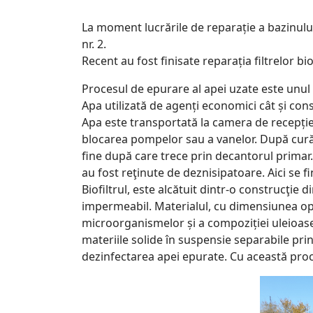
La moment lucrările de reparație a bazinului 
nr. 2.
Recent au fost finisate reparația filtre
lor bi
Procesul de epurare al apei uzate este unul
Apa utilizată de agenți economici cât și co
Apa este transportată la camera de recepție 
blocarea pompelor sau a vanelor. După curăț
fine după care trece prin decantorul primar.
au fost reţinute de deznisipatoare. Aici se f
Biofiltrul, este alcătuit dintr-o construcţie
impermeabil. Materialul, cu dimensiunea opt
microorganismelor și a compoziției uleioase
materiile solide în suspensie separabile pri
dezinfectarea apei epurate. Cu această proc