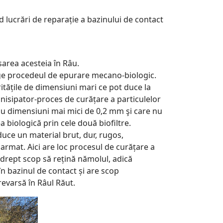
ăd lucrări de reparație a bazinului de contact
area acesteia în Râu.
urge procedeul de epurare mecano-biologic.
itățile de dimensiuni mari ce pot duce la
nisipator-proces de curățare a particulelor
 cu dimensiuni mai mici de 0,2 mm şi care nu
a biologică prin cele două biofiltre.
oduce un material brut, dur, rugos,
rmat. Aici are loc procesul de curățare a
drept scop să rețină nămolul, adică
în bazinul de contact și are scop
evarsă în Râul Răut.