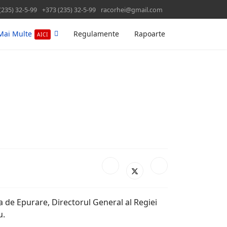
(235) 32-5-99
+373 (235) 32-5-99
racorhei@gmail.com
Mai Multe
Regulamente
Rapoarte
AICI
ia de Epurare, Directorul General al Regiei
u.