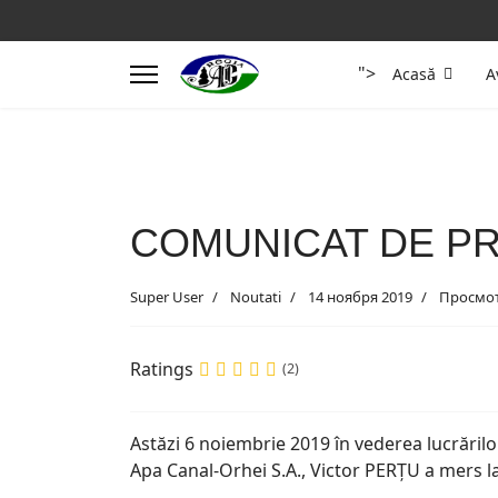
">
Acasă
A
COMUNICAT DE P
Super User
Noutati
14 ноября 2019
Просмот
Ratings
(2)
Astăzi 6 noiembrie 2019 în vederea lucrărilor
Apa Canal-Orhei S.A., Victor PERȚU a mers la 